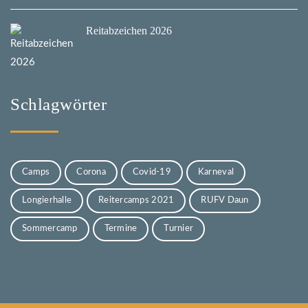
Reitabzeichen 2026
Schlagwörter
Camps
Corona
Covid-19
Karneval
Longierhalle
Reitercamps 2021
RUFV Daun
Sommercamp
Termine
Turnier